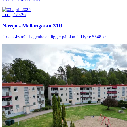
Ledig 1/9-26
Nässjö - Mellangatan 31B
2 r o k 46 m2. Lägenheten ligger på plan 2. Hyra: 5548 kr.