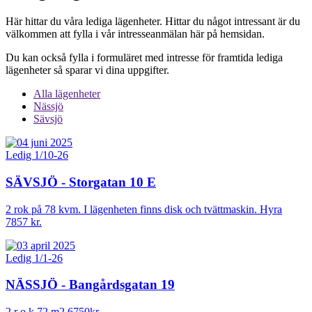
Här hittar du våra lediga lägenheter. Hittar du något intressant är du
välkommen att fylla i vår intresseanmälan här på hemsidan.
Du kan också fylla i formuläret med intresse för framtida lediga
lägenheter så sparar vi dina uppgifter.
Alla lägenheter
Nässjö
Sävsjö
Ledig 1/10-26
SÄVSJÖ - Storgatan 10 E
2 rok på 78 kvm. I lägenheten finns disk och tvättmaskin. Hyra
7857 kr.
Ledig 1/1-26
NÄSSJÖ - Bangårdsgatan 19
2 r o k 72 m2 6750kr