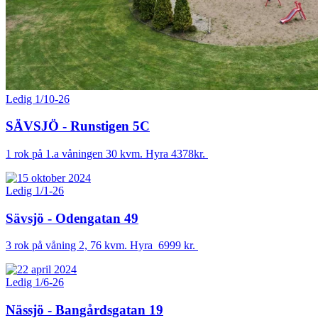
Ledig 1/10-26
SÄVSJÖ - Runstigen 5C
1 rok på 1.a våningen 30 kvm. Hyra 4378kr.
Ledig 1/1-26
Sävsjö - Odengatan 49
3 rok på våning 2, 76 kvm. Hyra 6999 kr.
Ledig 1/6-26
Nässjö - Bangårdsgatan 19