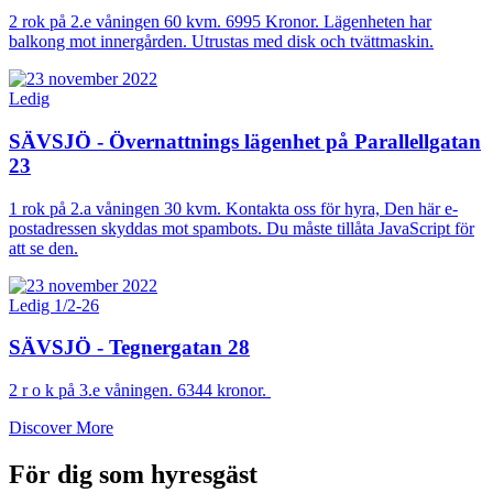
2 rok på 2.e våningen 60 kvm. 6995 Kronor. Lägenheten har
balkong mot innergården. Utrustas med disk och tvättmaskin.
Ledig
SÄVSJÖ - Övernattnings lägenhet på Parallellgatan
23
1 rok på 2.a våningen 30 kvm. Kontakta oss för hyra,
Den här e-
postadressen skyddas mot spambots. Du måste tillåta JavaScript för
att se den.
Ledig 1/2-26
SÄVSJÖ - Tegnergatan 28
2 r o k på 3.e våningen. 6344 kronor.
Discover More
För dig som hyresgäst