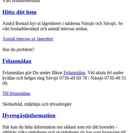
Vårt bostadsbestånd
Hitta ditt hem
Andol Bostad hyr ut lägenheter i städerna Nässjö och Sävsjö. Se
vårt bostadsbestånd och anmäl intresse nedan.
Anmäl intresse av lägenhet
Har du problem?
Felanmälan
Felanmälan gör Du under fliken
Felanmälan
. Vid akuta fel under
kvällar och helger ring Sävsjö 0730-49 69 78 / Nässjö 0730-49 51
09.
Till felanmälan
Skötselråd, miljötips och trivselregler
Hyresgästinformation
Här kan du hitta information om sådant som rör ditt boendet -
alltifrån vilka rättigheter och skyldigheter du har som hyresgäst till